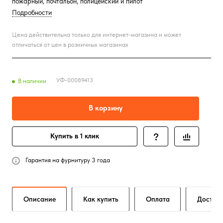
пожарный, почтальон, полицейский и пилот
Подробности
Цена действительна только для интернет-магазина и может
отличаться от цен в розничных магазинах
УФ-00089413
В наличии
В корзину
Купить в 1 клик
Гарантия на фурнитуру 3 года
Описание
Как купить
Оплата
Достав