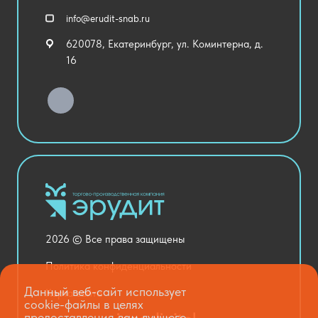
Спортивный зал
info@erudit-snab.ru
Внеурочная деятельность
620078, Екатеринбург, ул. Коминтерна, д.
Уличное оборудование
16
Детский сад
Хозяйственные Товары
Актовый зал
Столовая и пищеблок
Канцелярия
Оснащение кабинетов
Медицинский кабинет
Товары для строительства и ремонта
2026 © Все права защищены
Национальные проекты
Политика конфиденциальности
Данный веб-сайт использует
Карта сайта
cookie-файлы в целях
предоставления вам лучшего