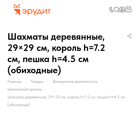
Шахматы деревянные,
29×29 см, король h=7.2
см, пешка h=4.5 см
(обиходные)
—
—
—
Главная
Товары
Внеурочная деятельность
—
Шахматный кружок
Шахматы деревянные, 29×29 см, король h=7.2 см, пешка h=4.5 см
(обиходные)