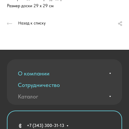
Размер доски 29 х 29 см
Назад к списку
О компании
Сотрудничество
Вакансии
Контакты
Каталог
Оплата и доставка
Новости
Государственные закупки
Агротехклассы Кадры в АПК
Благодарственные письма
Мебель
Технические средства обучения
+7 (343) 300-31-13