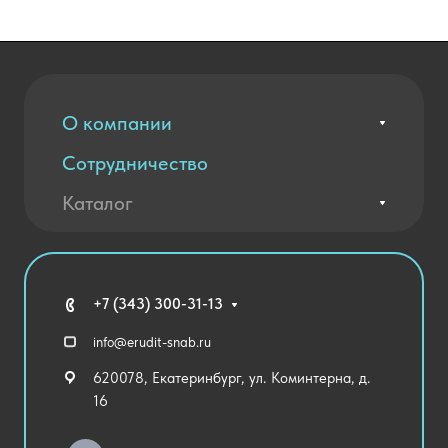
О компании
Сотрудничество
Вакансии
Контакты
Каталог
Оплата и доставка
Новости
Государственные закупки
Агротехклассы Кадры в АПК
Благодарственные письма
Мебель
Технические средства обучения
+7 (343) 300-31-13
Спортивный зал
info@erudit-snab.ru
Внеурочная деятельность
620078, Екатеринбург, ул. Коминтерна, д.
Уличное оборудование
16
Детский сад