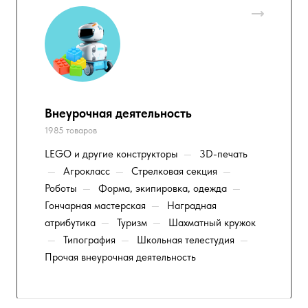
Внеурочная деятельность
1985 товаров
LEGO и другие конструкторы
—
3D-печать
—
Агрокласс
—
Стрелковая секция
—
Роботы
—
Форма, экипировка, одежда
—
Гончарная мастерская
—
Наградная
атрибутика
—
Туризм
—
Шахматный кружок
—
Типография
—
Школьная телестудия
—
Прочая внеурочная деятельность