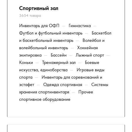
Спортивный зал
3654 товара
Инвентарь для ОФП
—
Гимнастика
—
Футбол и футбольный инвентарь
—
Баскетбол
и баскетбольный инвентарь
—
Волейбол и
волейбольный инвентарь
—
Хоккейная
экипировка
—
Бассейн
—
Лыжный спорт
—
Коньки
—
Тренажерный зал
—
Боевые
искусства, единоборства
—
Игровые виды
спорта
—
Инвентарь для соревнований и
эстафет
—
Одежда спортивная
—
Системы
хранения спортинвентаря
—
Прочее
спортивное оборудование