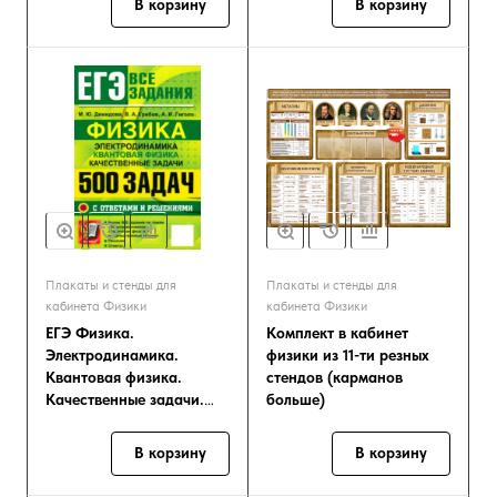
В корзину
В корзину
Плакаты и стенды для
Плакаты и стенды для
кабинета Физики
кабинета Физики
ЕГЭ Физика.
Комплект в кабинет
Электродинамика.
физики из 11-ти резных
Квантовая физика.
стендов (карманов
Качественные задачи.
больше)
500 задач с ответами и
решениями
В корзину
В корзину