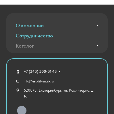
О компании
Сотрудничество
Вакансии
Контакты
Каталог
Оплата и доставка
Новости
Государственные закупки
Агротехклассы Кадры в АПК
Благодарственные письма
Мебель
Технические средства обучения
+7 (343) 300-31-13
Спортивный зал
info@erudit-snab.ru
Внеурочная деятельность
620078, Екатеринбург, ул. Коминтерна, д.
Уличное оборудование
16
Детский сад
Хозяйственные Товары