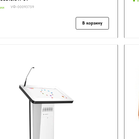
В
УФ-00093759
чии
В корзину