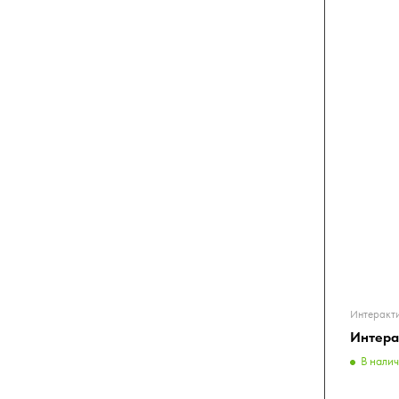
Интеракт
Интера
В нали