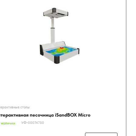
ерактивные столы
терактивная песочница iSandBOX Micro
УФ-00074750
 наличии