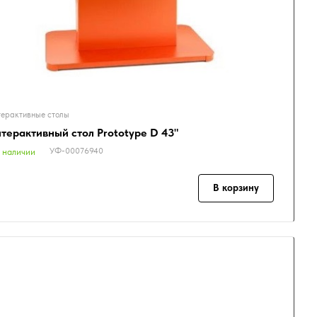
ерактивные столы
терактивный стол Prototype D 43"
УФ-00076940
 наличии
В корзину