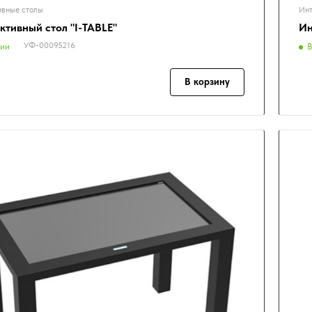
ивные столы
Инт
ктивный стол "I-TABLE"
Ин
УФ-00095216
чии
В
В корзину