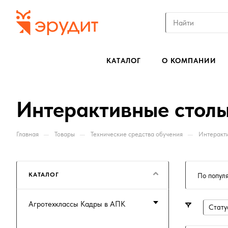
КАТАЛОГ
О КОМПАНИИ
Интерактивные стол
—
—
—
Главная
Товары
Технические средства обучения
Интеракт
КАТАЛОГ
По попул
Агротехклассы Кадры в АПК
Стату