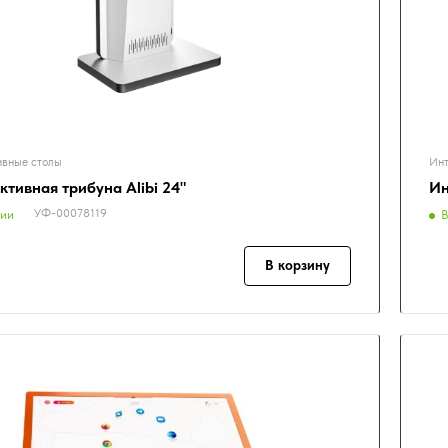
ивные столы
Инт
тивная трибуна Alibi 24"
Ин
УФ-00078119
чии
В
В корзину