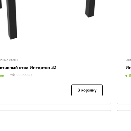
ивные столы
Инт
ктивный стол Интертач 32
Ин
УФ-00088327
чии
В
В корзину