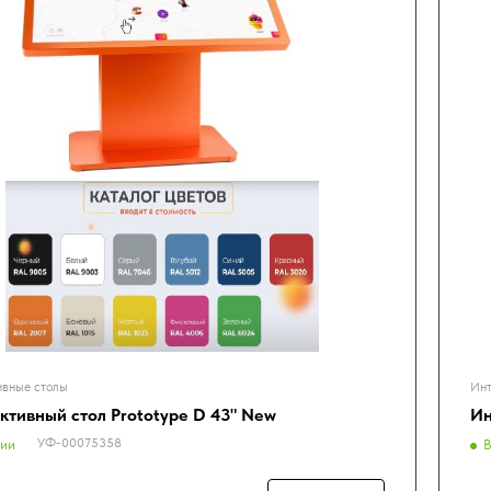
ивные столы
Инт
ктивный стол Prototype D 43" New
Ин
УФ-00075358
чии
В