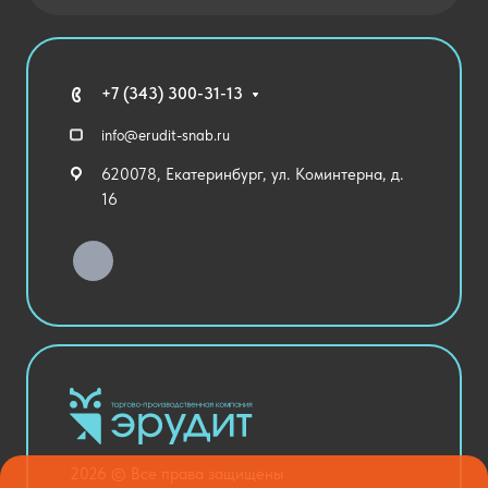
Новости
Государственные закупки
Агротехклассы Кадры в АПК
Благодарственные письма
Мебель
Технические средства обучения
+7 (343) 300-31-13
Спортивный зал
info@erudit-snab.ru
Внеурочная деятельность
620078, Екатеринбург, ул. Коминтерна, д.
Уличное оборудование
16
Детский сад
Хозяйственные Товары
Актовый зал
Столовая и пищеблок
Канцелярия
Оснащение кабинетов
Медицинский кабинет
Товары для строительства и ремонта
2026 © Все права защищены
Национальные проекты