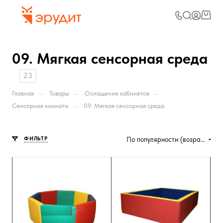
09. Мягкая сенсорная среда
23
—
—
—
Главная
Товары
Оснащение кабинетов
—
Сенсорная комната
09. Мягкая сенсорная среда
ФИЛЬТР
По популярности (возрастание)