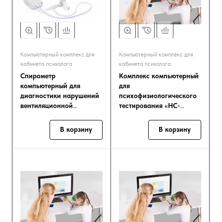
Компьютерный комплекс для
Компьютерный комплекс для
кабинета психолога
кабинета психолога
Спирометр
Комплекс компьютерный
компьютерный для
для
диагностики нарушений
психофизиологического
вентиляционной
тестирования «НС-
способности легких
Психотест»
«Спиро-Спектр» по
В корзину
В корзину