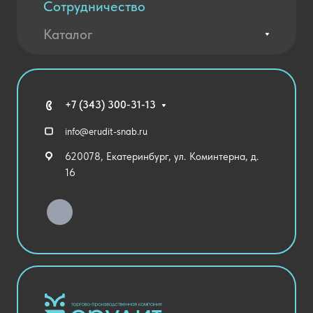
Сотрудничество
Вакансии
Контакты
Каталог
Оплата и доставка
Новости
Государственные закупки
Агротехклассы Кадры в АПК
Благодарственные письма
Мебель
Технические средства обучения
+7 (343) 300-31-13
Спортивный зал
info@erudit-snab.ru
Внеурочная деятельность
620078, Екатеринбург, ул. Коминтерна, д.
Уличное оборудование
16
Детский сад
Хозяйственные Товары
Актовый зал
Столовая и пищеблок
Канцелярия
Оснащение кабинетов