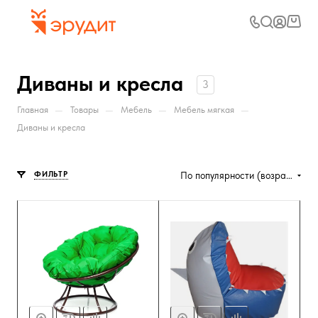
Диваны и кресла
3
—
—
—
—
Главная
Товары
Мебель
Мебель мягкая
Диваны и кресла
ФИЛЬТР
По популярности (возрастание)