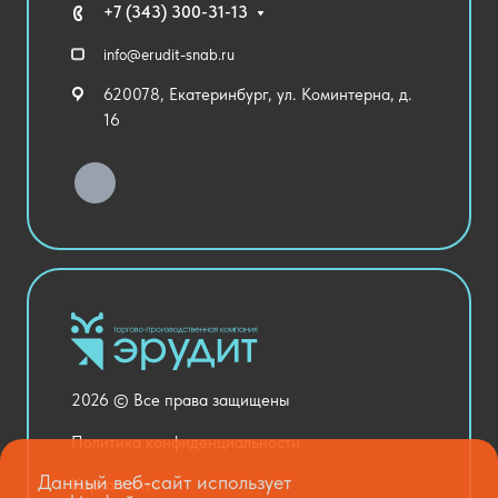
Технические средства обучения
+7 (343) 300-31-13
Спортивный зал
info@erudit-snab.ru
Внеурочная деятельность
620078, Екатеринбург, ул. Коминтерна, д.
Уличное оборудование
16
Детский сад
Хозяйственные Товары
Актовый зал
Столовая и пищеблок
Канцелярия
Оснащение кабинетов
Медицинский кабинет
Товары для строительства и ремонта
2026 © Все права защищены
Национальные проекты
Политика конфиденциальности
Данный веб-сайт использует
Карта сайта