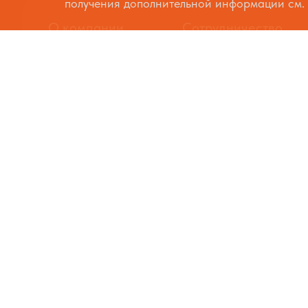
получения дополнительной информации см
О компании
Сотрудничество
Вакансии
Оплата и доставка
Контакты
Государственные закупки
Новости
Благодарственные письма
202
Разработка и продви