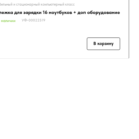
ильный и стационарный компьютерный класс
лежка для зарядки 16 ноутбуков + доп оборудование
УФ-00022519
 наличии
В корзину