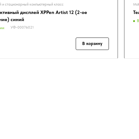
 и стационарный компьютерный класс
Моб
тивный дисплей XPPen Artist 12 (2-ое
Те
ние) синий
В
УФ-00076021
чии
В корзину