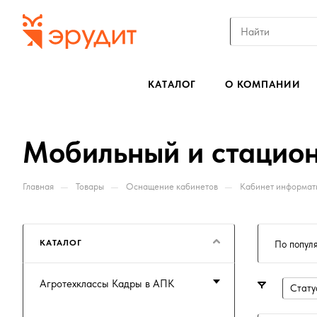
КАТАЛОГ
О КОМПАНИИ
Мобильный и стацио
—
—
—
Главная
Товары
Оснащение кабинетов
Кабинет информат
КАТАЛОГ
По попул
Агротехклассы Кадры в АПК
Стату