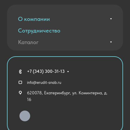
О компании
Сотрудничество
Вакансии
Контакты
Каталог
Оплата и доставка
Новости
Государственные закупки
Агротехклассы Кадры в АПК
Благодарственные письма
Мебель
Технические средства обучения
+7 (343) 300-31-13
Спортивный зал
info@erudit-snab.ru
Внеурочная деятельность
620078, Екатеринбург, ул. Коминтерна, д.
Уличное оборудование
16
Детский сад
Хозяйственные Товары
Актовый зал