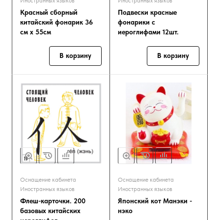
Иностранных языков
Иностранных языков
Красный сборный
Подвески красные
китайский фонарик 36
фонарики с
см х 55см
иероглифами 12шт.
В корзину
В корзину
Оснащение кабинета
Оснащение кабинета
Иностранных языков
Иностранных языков
Флеш-карточки. 200
Японский кот Манэки -
базовых китайских
нэко