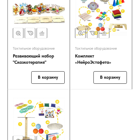
Тактильное оборудование
Тактильное оборудование
Развивающий набор
Комплект
"Сказкотерапия"
«НейроЭстафета»
В корзину
В корзину