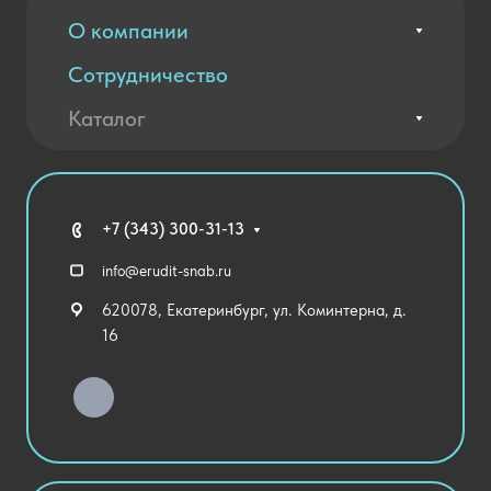
О компании
Сотрудничество
Вакансии
Контакты
Каталог
Оплата и доставка
Новости
Государственные закупки
Агротехклассы Кадры в АПК
Благодарственные письма
Мебель
Технические средства обучения
+7 (343) 300-31-13
Спортивный зал
info@erudit-snab.ru
Внеурочная деятельность
620078, Екатеринбург, ул. Коминтерна, д.
Уличное оборудование
16
Детский сад
Хозяйственные Товары
Актовый зал
Столовая и пищеблок