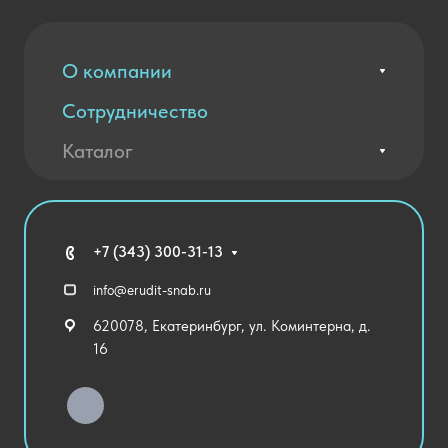
О компании
Сотрудничество
Вакансии
Контакты
Каталог
Оплата и доставка
Новости
Государственные закупки
Агротехклассы Кадры в АПК
Благодарственные письма
Мебель
Технические средства обучения
+7 (343) 300-31-13
Спортивный зал
info@erudit-snab.ru
Внеурочная деятельность
620078, Екатеринбург, ул. Коминтерна, д.
Уличное оборудование
16
Детский сад
Хозяйственные Товары
Актовый зал