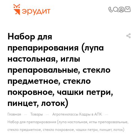
Набор для
препарирования (лупа
настольная, иглы
препаровальные, стекло
предметное, стекло
покровное, чашки петри,
пинцет, лоток)
—
—
—
Главная
Товары
Агротехклассы Кадры в АПК
Набор для препарирования (лупа настольная, иглы препаровальные,
стекло предметное, стекло покровное, чашки петри, пинцет, лоток)