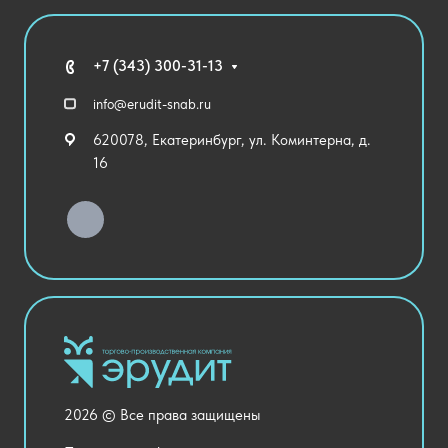
Агротехклассы Кадры в АПК
Благодарственные письма
Мебель
Технические средства обучения
+7 (343) 300-31-13
Спортивный зал
info@erudit-snab.ru
Внеурочная деятельность
620078, Екатеринбург, ул. Коминтерна, д.
Уличное оборудование
16
Детский сад
Хозяйственные Товары
Актовый зал
Столовая и пищеблок
Канцелярия
Оснащение кабинетов
Медицинский кабинет
Товары для строительства и ремонта
2026 © Все права защищены
Национальные проекты