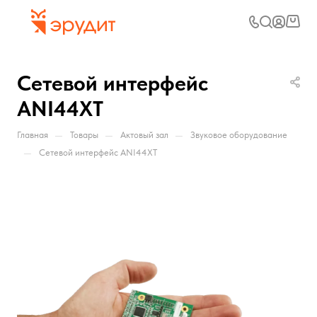
Сетевой интерфейс
ANI44XT
—
—
—
Главная
Товары
Актовый зал
Звуковое оборудование
—
Сетевой интерфейс ANI44XT