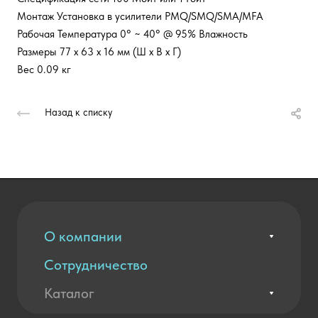
Монтаж Установка в усилители PMQ/SMQ/SMA/MFA
Рабочая Температура 0° ~ 40° @ 95% Влажность
Размеры 77 x 63 x 16 мм (Ш x В x Г)
Вес 0.09 кг
Назад к списку
О компании
Сотрудничество
Вакансии
Контакты
Каталог
Оплата и доставка
Новости
Государственные закупки