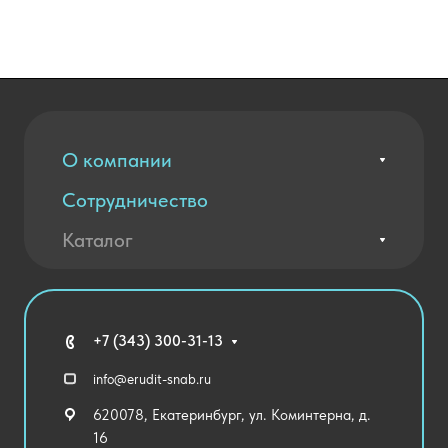
О компании
Сотрудничество
Вакансии
Контакты
Каталог
Оплата и доставка
Новости
Государственные закупки
Агротехклассы Кадры в АПК
Благодарственные письма
Мебель
Технические средства обучения
+7 (343) 300-31-13
Спортивный зал
info@erudit-snab.ru
Внеурочная деятельность
620078, Екатеринбург, ул. Коминтерна, д.
Уличное оборудование
16