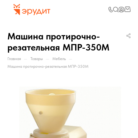
Машина протирочно-
резательная МПР-350М
—
—
—
Главная
Товары
Мебель
Машина протирочно-резательная МПР-350М