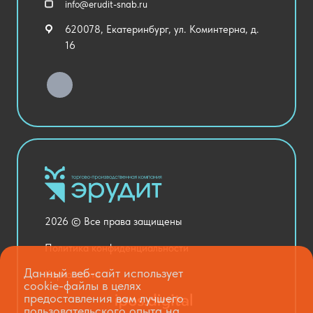
info@erudit-snab.ru
Внеурочная деятельность
620078, Екатеринбург, ул. Коминтерна, д.
Уличное оборудование
16
Детский сад
Хозяйственные Товары
Актовый зал
Столовая и пищеблок
Канцелярия
Оснащение кабинетов
Медицинский кабинет
Товары для строительства и ремонта
2026 © Все права защищены
Национальные проекты
Политика конфиденциальности
Данный веб-сайт использует
Карта сайта
cookie-файлы в целях
предоставления вам лучшего
пользовательского опыта на