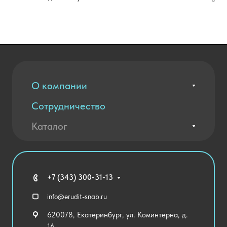
О компании
Сотрудничество
Вакансии
Контакты
Каталог
Оплата и доставка
Новости
Государственные закупки
Агротехклассы Кадры в АПК
Благодарственные письма
Мебель
Технические средства обучения
+7 (343) 300-31-13
Спортивный зал
info@erudit-snab.ru
Внеурочная деятельность
620078, Екатеринбург, ул. Коминтерна, д.
Уличное оборудование
16