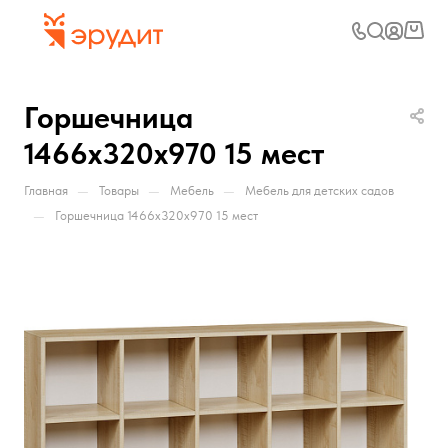
Горшечница
1466х320х970 15 мест
—
—
—
Главная
Товары
Мебель
Мебель для детских садов
—
Горшечница 1466х320х970 15 мест