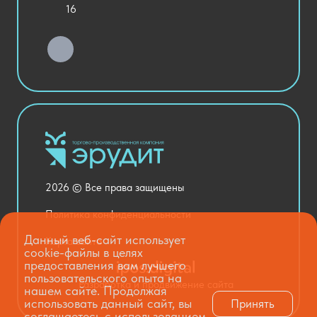
Уличное оборудование
16
Детский сад
Хозяйственные Товары
Актовый зал
Столовая и пищеблок
Канцелярия
Оснащение кабинетов
Медицинский кабинет
Товары для строительства и ремонта
2026 © Все права защищены
Национальные проекты
Политика конфиденциальности
Данный веб-сайт использует
Карта сайта
cookie-файлы в целях
предоставления вам лучшего
пользовательского опыта на
Разработка и продвижение сайта
нашем сайте. Продолжая
использовать данный сайт, вы
Принять
соглашаетесь с использованием