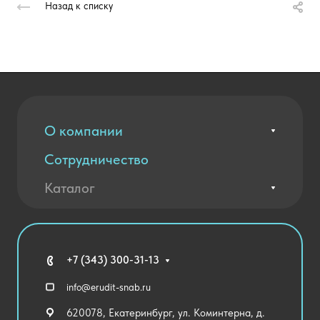
Назад к списку
О компании
Сотрудничество
Вакансии
Контакты
Каталог
Оплата и доставка
Новости
Государственные закупки
Агротехклассы Кадры в АПК
Благодарственные письма
Мебель
Технические средства обучения
+7 (343) 300-31-13
Спортивный зал
info@erudit-snab.ru
Внеурочная деятельность
620078, Екатеринбург, ул. Коминтерна, д.