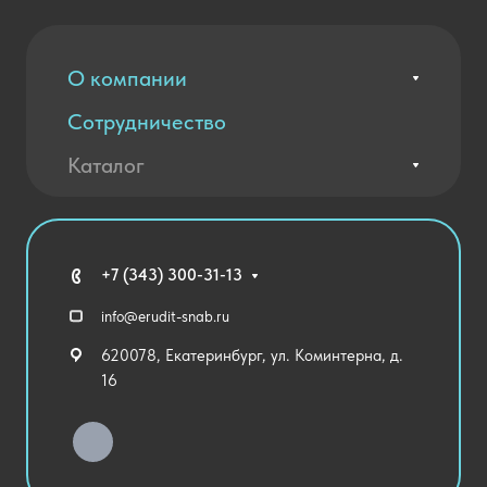
О компании
Сотрудничество
Вакансии
Контакты
Каталог
Оплата и доставка
Новости
Государственные закупки
Агротехклассы Кадры в АПК
Благодарственные письма
Мебель
Технические средства обучения
+7 (343) 300-31-13
Спортивный зал
info@erudit-snab.ru
Внеурочная деятельность
620078, Екатеринбург, ул. Коминтерна, д.
Уличное оборудование
16
Детский сад
Хозяйственные Товары
Актовый зал