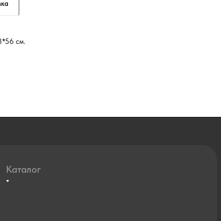
вка
3*56 см.
Каталог
Агротехклассы Кадры в АПК
Мебель