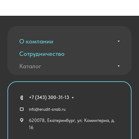
О компании
Сотрудничество
Вакансии
Контакты
Каталог
Оплата и доставка
Новости
Государственные закупки
Агротехклассы Кадры в АПК
Благодарственные письма
Мебель
Технические средства обучения
+7 (343) 300-31-13
Спортивный зал
info@erudit-snab.ru
Внеурочная деятельность
620078, Екатеринбург, ул. Коминтерна, д.
Уличное оборудование
16
Детский сад