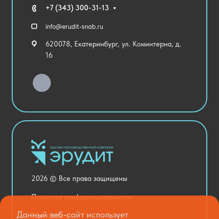
Технические средства обучения
+7 (343) 300-31-13
Спортивный зал
info@erudit-snab.ru
Внеурочная деятельность
620078, Екатеринбург, ул. Коминтерна, д.
Уличное оборудование
16
Детский сад
Хозяйственные Товары
Актовый зал
Столовая и пищеблок
Канцелярия
Оснащение кабинетов
Медицинский кабинет
Товары для строительства и ремонта
2026 © Все права защищены
Национальные проекты
Политика конфиденциальности
Данный веб-сайт использует
Карта сайта