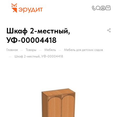
Шкаф 2-местный,
УФ-00004418
—
—
—
Главная
Товары
Мебель
Мебель для детских садов
—
Шкаф 2-местный, УФ-00004418