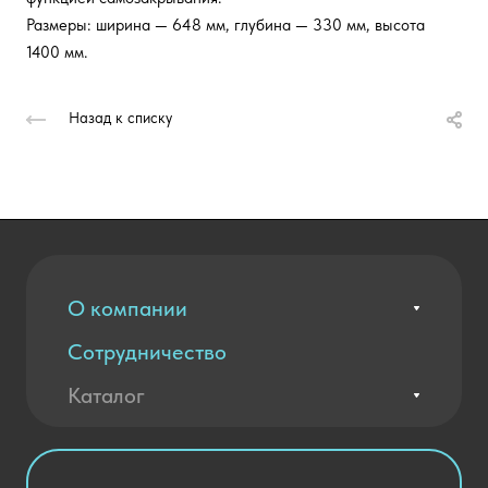
Размеры: ширина — 648 мм, глубина — 330 мм, высота
1400 мм.
Назад к списку
О компании
Сотрудничество
Вакансии
Контакты
Каталог
Оплата и доставка
Новости
Государственные закупки
Агротехклассы Кадры в АПК
Благодарственные письма
Мебель