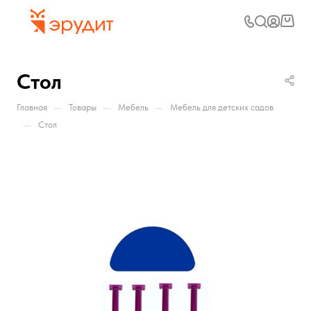
Стол
—
—
—
Главная
Товары
Мебель
Мебель для детских садов
—
Стол