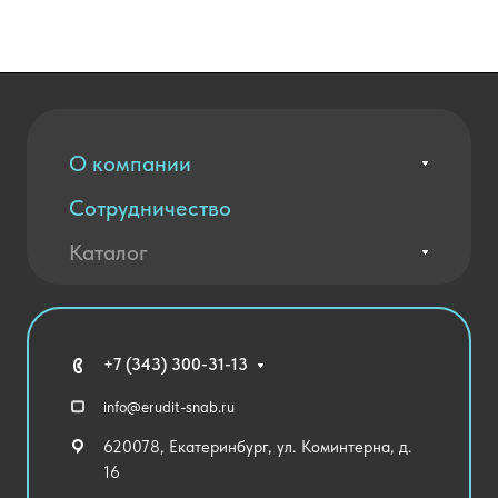
О компании
Сотрудничество
Вакансии
Контакты
Каталог
Оплата и доставка
Новости
Государственные закупки
Агротехклассы Кадры в АПК
Благодарственные письма
Мебель
Технические средства обучения
+7 (343) 300-31-13
Спортивный зал
info@erudit-snab.ru
Внеурочная деятельность
620078, Екатеринбург, ул. Коминтерна, д.
Уличное оборудование
16
Детский сад