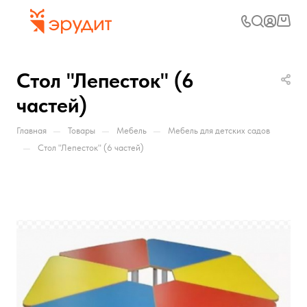
Стол "Лепесток" (6
частей)
—
—
—
Главная
Товары
Мебель
Мебель для детских садов
—
Стол "Лепесток" (6 частей)