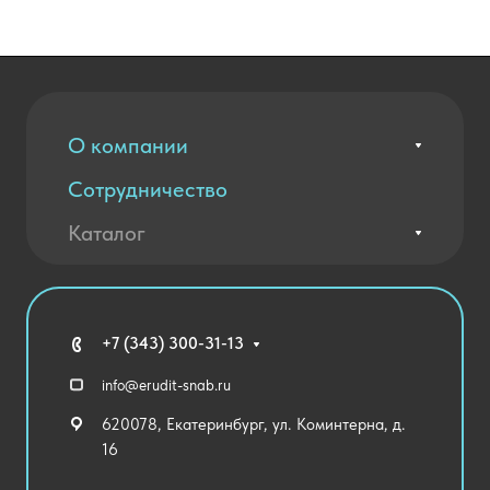
О компании
Сотрудничество
Вакансии
Контакты
Каталог
Оплата и доставка
Новости
Государственные закупки
Агротехклассы Кадры в АПК
Благодарственные письма
Мебель
Технические средства обучения
+7 (343) 300-31-13
Спортивный зал
info@erudit-snab.ru
Внеурочная деятельность
620078, Екатеринбург, ул. Коминтерна, д.
Уличное оборудование
16
Детский сад