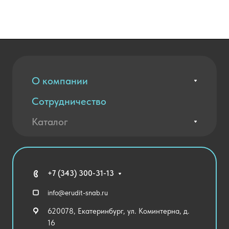
О компании
Сотрудничество
Вакансии
Контакты
Каталог
Оплата и доставка
Новости
Государственные закупки
Агротехклассы Кадры в АПК
Благодарственные письма
Мебель
Технические средства обучения
+7 (343) 300-31-13
Спортивный зал
info@erudit-snab.ru
Внеурочная деятельность
620078, Екатеринбург, ул. Коминтерна, д.
Уличное оборудование
16