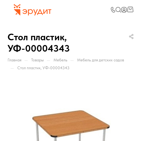
Стол пластик,
УФ-00004343
—
—
—
Главная
Товары
Мебель
Мебель для детских садов
—
Стол пластик, УФ-00004343