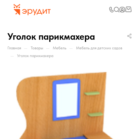
Уголок парикмахера
—
—
—
Главная
Товары
Мебель
Мебель для детских садов
—
Уголок парикмахера