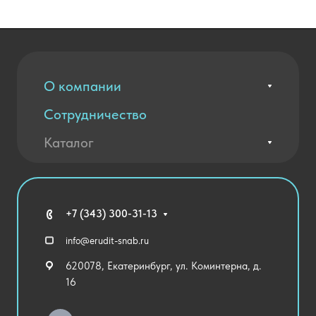
О компании
Сотрудничество
Вакансии
Контакты
Каталог
Оплата и доставка
Новости
Государственные закупки
Агротехклассы Кадры в АПК
Благодарственные письма
Мебель
Технические средства обучения
+7 (343) 300-31-13
Спортивный зал
info@erudit-snab.ru
Внеурочная деятельность
620078, Екатеринбург, ул. Коминтерна, д.
Уличное оборудование
16
Детский сад