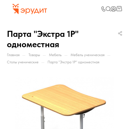
Парта "Экстра 1Р"
одноместная
—
—
—
—
Главная
Товары
Мебель
Мебель ученическая
—
Столы ученические
Парта "Экстра 1Р" одноместная