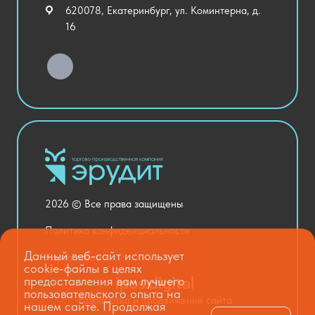
Внеурочная деятельность
620078, Екатеринбург, ул. Коминтерна, д.
Уличное оборудование
16
Детский сад
Хозяйственные Товары
Актовый зал
Столовая и пищеблок
Канцелярия
Оснащение кабинетов
Медицинский кабинет
Товары для строительства и ремонта
2026 © Все права защищены
Национальные проекты
Политика конфиденциальности
Данный веб-сайт использует
Карта сайта
cookie-файлы в целях
предоставления вам лучшего
пользовательского опыта на
Разработка и продвижение сайта
нашем сайте. Продолжая