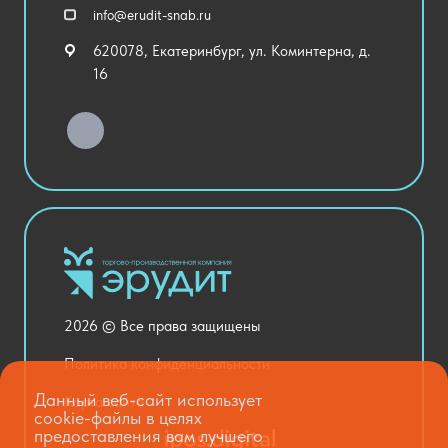
Спортивный зал
info@erudit-snab.ru
Внеурочная деятельность
620078, Екатеринбург, ул. Коминтерна, д.
Уличное оборудование
16
Детский сад
Хозяйственные Товары
Актовый зал
Столовая и пищеблок
Канцелярия
Оснащение кабинетов
Медицинский кабинет
Товары для строительства и ремонта
2026 © Все права защищены
Национальные проекты
Политика конфиденциальности
Данный веб-сайт использует
Карта сайта
cookie-файлы в целях
предоставления вам лучшего