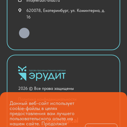
info@erudit-snab.ru
Внеурочная деятельность
620078, Екатеринбург, ул. Коминтерна, д.
Уличное оборудование
16
Детский сад
Хозяйственные Товары
Актовый зал
Столовая и пищеблок
Канцелярия
Оснащение кабинетов
Медицинский кабинет
Товары для строительства и ремонта
2026 © Все права защищены
Национальные проекты
Политика конфиденциальности
Данный веб-сайт использует
cookie-файлы в целях
Карта сайта
предоставления вам лучшего
пользовательского опыта на
нашем сайте. Продолжая