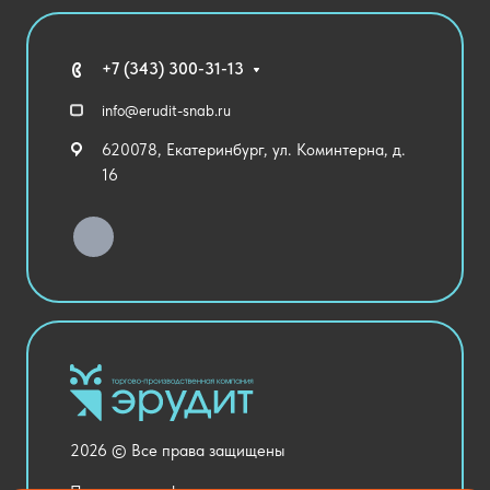
Агротехклассы Кадры в АПК
Благодарственные письма
Мебель
Технические средства обучения
+7 (343) 300-31-13
Спортивный зал
info@erudit-snab.ru
Внеурочная деятельность
620078, Екатеринбург, ул. Коминтерна, д.
Уличное оборудование
16
Детский сад
Хозяйственные Товары
Актовый зал
Столовая и пищеблок
Канцелярия
Оснащение кабинетов
Медицинский кабинет
Товары для строительства и ремонта
2026 © Все права защищены
Национальные проекты