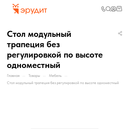
Стол модульный
трапеция без
регулировкой по высоте
одноместный
—
—
—
Главная
Товары
Мебель
Стол модульный трапеция без регулировкой по высоте одноместный