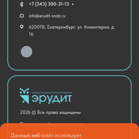
Технические средства обучения
+7 (343) 300-31-13
Спортивный зал
info@erudit-snab.ru
Внеурочная деятельность
620078, Екатеринбург, ул. Коминтерна, д.
Уличное оборудование
16
Детский сад
Хозяйственные Товары
Актовый зал
Столовая и пищеблок
Канцелярия
Оснащение кабинетов
Медицинский кабинет
Товары для строительства и ремонта
2026 © Все права защищены
Национальные проекты
Политика конфиденциальности
Данный веб-сайт использует
Карта сайта