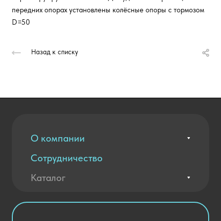
передних опорах установлены колёсные опоры с тормозом
D=50
Назад к списку
О компании
Сотрудничество
Вакансии
Контакты
Каталог
Оплата и доставка
Новости
Государственные закупки
Агротехклассы Кадры в АПК
Благодарственные письма
Мебель