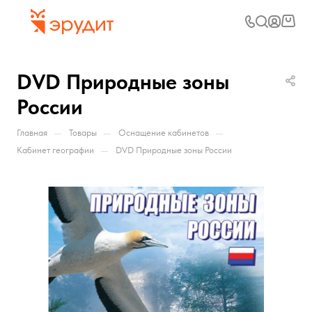
DVD Природные зоны
России
—
—
—
Главная
Товары
Оснащение кабинетов
—
Кабинет географии
DVD Природные зоны России