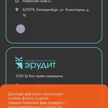
info@erudit-snab.ru
Внеурочная деятельность
620078, Екатеринбург, ул. Коминтерна, д.
Уличное оборудование
16
Детский сад
Хозяйственные Товары
Актовый зал
Столовая и пищеблок
Канцелярия
Оснащение кабинетов
Медицинский кабинет
Товары для строительства и ремонта
2026 © Все права защищены
Национальные проекты
Политика конфиденциальности
Данный веб-сайт использует
Карта сайта
cookie-файлы в целях
предоставления вам лучшего
пользовательского опыта на