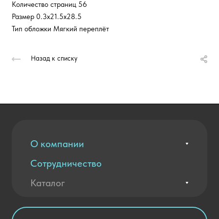
Количество страниц 56
Размер 0.3x21.5x28.5
Тип обложки Мягкий переплёт
Назад к списку
О компании
Сотрудничество
Вакансии
Контакты
Каталог
Оплата и доставка
Новости
Государственные закупки
Агротехклассы Кадры в АПК
Благодарственные письма
Мебель