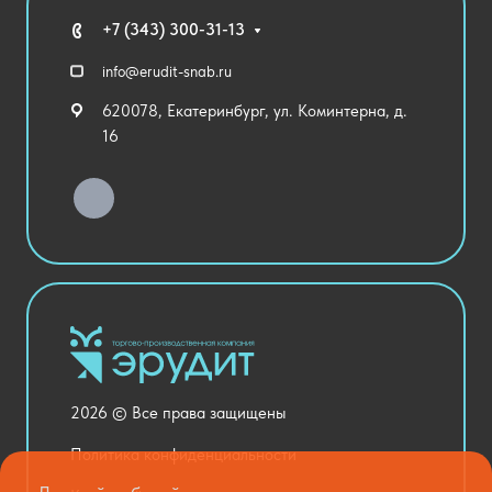
Технические средства обучения
+7 (343) 300-31-13
Спортивный зал
info@erudit-snab.ru
Внеурочная деятельность
620078, Екатеринбург, ул. Коминтерна, д.
Уличное оборудование
16
Детский сад
Хозяйственные Товары
Актовый зал
Столовая и пищеблок
Канцелярия
Оснащение кабинетов
Медицинский кабинет
Товары для строительства и ремонта
2026 © Все права защищены
Национальные проекты
Политика конфиденциальности