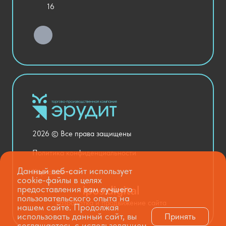
Уличное оборудование
16
Детский сад
Хозяйственные Товары
Актовый зал
Столовая и пищеблок
Канцелярия
Оснащение кабинетов
Медицинский кабинет
Товары для строительства и ремонта
2026 © Все права защищены
Национальные проекты
Политика конфиденциальности
Данный веб-сайт использует
Карта сайта
cookie-файлы в целях
предоставления вам лучшего
пользовательского опыта на
Разработка и продвижение сайта
нашем сайте. Продолжая
использовать данный сайт, вы
Принять
соглашаетесь с использованием