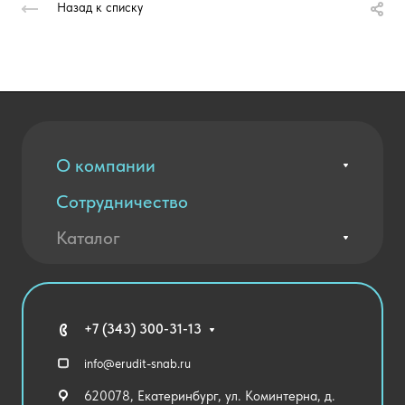
Назад к списку
О компании
Сотрудничество
Вакансии
Контакты
Каталог
Оплата и доставка
Новости
Государственные закупки
Агротехклассы Кадры в АПК
Благодарственные письма
Мебель
Технические средства обучения
+7 (343) 300-31-13
Спортивный зал
info@erudit-snab.ru
Внеурочная деятельность
620078, Екатеринбург, ул. Коминтерна, д.