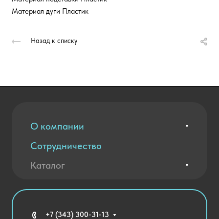
Материал дуги Пластик
Назад к списку
О компании
Сотрудничество
Вакансии
Контакты
Каталог
Оплата и доставка
Новости
Государственные закупки
Агротехклассы Кадры в АПК
Благодарственные письма
Мебель
Технические средства обучения
+7 (343) 300-31-13