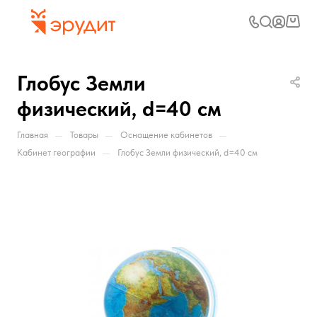
Глобус Земли
физический, d=40 см
—
—
—
Главная
Товары
Оснащение кабинетов
—
Кабинет географии
Глобус Земли физический, d=40 см