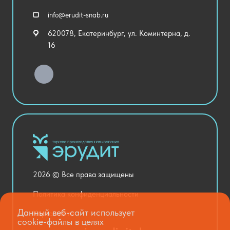
Спортивный зал
info@erudit-snab.ru
Внеурочная деятельность
620078, Екатеринбург, ул. Коминтерна, д.
Уличное оборудование
16
Детский сад
Хозяйственные Товары
Актовый зал
Столовая и пищеблок
Канцелярия
Оснащение кабинетов
Медицинский кабинет
Товары для строительства и ремонта
2026 © Все права защищены
Национальные проекты
Политика конфиденциальности
Данный веб-сайт использует
Карта сайта
cookie-файлы в целях