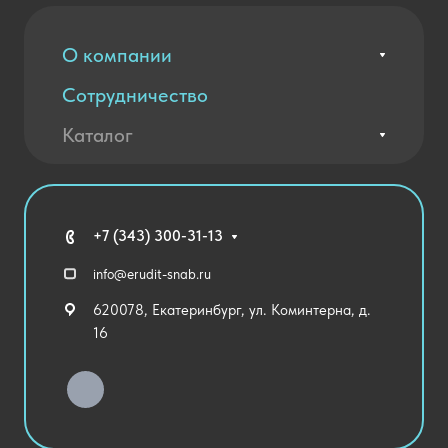
О компании
Сотрудничество
Вакансии
Контакты
Каталог
Оплата и доставка
Новости
Государственные закупки
Агротехклассы Кадры в АПК
Благодарственные письма
Мебель
Технические средства обучения
+7 (343) 300-31-13
Спортивный зал
info@erudit-snab.ru
Внеурочная деятельность
620078, Екатеринбург, ул. Коминтерна, д.
Уличное оборудование
16
Детский сад
Хозяйственные Товары
Актовый зал
Столовая и пищеблок