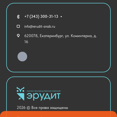
Агротехклассы Кадры в АПК
Благодарственные письма
Мебель
Технические средства обучения
+7 (343) 300-31-13
Спортивный зал
info@erudit-snab.ru
Внеурочная деятельность
620078, Екатеринбург, ул. Коминтерна, д.
Уличное оборудование
16
Детский сад
Хозяйственные Товары
Актовый зал
Столовая и пищеблок
Канцелярия
Оснащение кабинетов
Медицинский кабинет
Товары для строительства и ремонта
2026 © Все права защищены
Национальные проекты