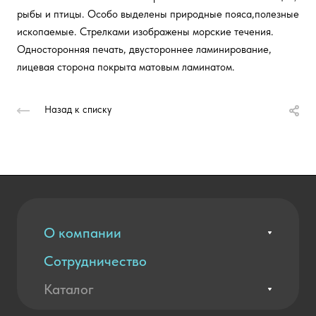
рыбы и птицы. Особо выделены природные пояса,полезные
ископаемые. Стрелками изображены морские течения.
Односторонняя печать, двустороннее ламинирование,
лицевая сторона покрыта матовым ламинатом.
Назад к списку
О компании
Сотрудничество
Вакансии
Контакты
Каталог
Оплата и доставка
Новости
Государственные закупки