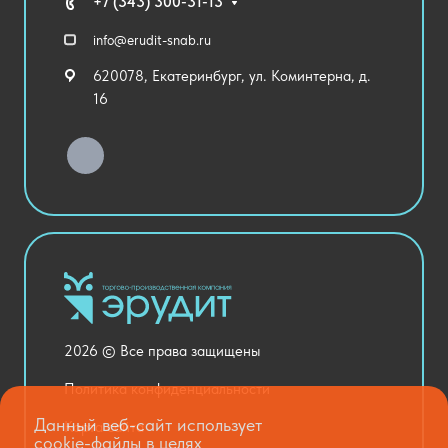
Технические средства обучения
+7 (343) 300-31-13
Спортивный зал
info@erudit-snab.ru
Внеурочная деятельность
620078, Екатеринбург, ул. Коминтерна, д.
Уличное оборудование
16
Детский сад
Хозяйственные Товары
Актовый зал
Столовая и пищеблок
Канцелярия
Оснащение кабинетов
Медицинский кабинет
Товары для строительства и ремонта
2026 © Все права защищены
Национальные проекты
Политика конфиденциальности
Данный веб-сайт использует
Карта сайта
cookie-файлы в целях