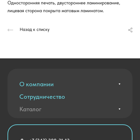
Односторонняя печать, двустороннее ламинирование,
лицевая сторона покрыта матовым ламинатом.
Назад к списку
О компании
Сотрудничество
Вакансии
Контакты
Каталог
Оплата и доставка
Новости
Государственные закупки
Агротехклассы Кадры в АПК
Благодарственные письма
Мебель