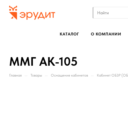
КАТАЛОГ
О КОМПАНИИ
ММГ АК-105
—
—
—
Главная
Товары
Оснащение кабинетов
Кабинет ОБЗР (О