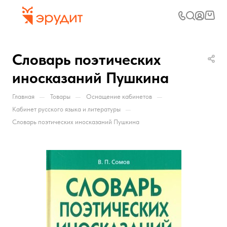
Словарь поэтических
иносказаний Пушкина
—
—
—
Главная
Товары
Оснащение кабинетов
—
Кабинет русского языка и литературы
Словарь поэтических иносказаний Пушкина