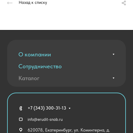
Назад к списку
О компании
Сотрудничество
Вакансии
Контакты
Каталог
Оплата и доставка
Новости
Государственные закупки
Агротехклассы Кадры в АПК
Благодарственные письма
Мебель
Технические средства обучения
+7 (343) 300-31-13
Спортивный зал
info@erudit-snab.ru
Внеурочная деятельность
620078, Екатеринбург, ул. Коминтерна, д.