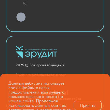
Уличное оборудование
16
Детский сад
Хозяйственные Товары
Актовый зал
Столовая и пищеблок
Канцелярия
Оснащение кабинетов
Медицинский кабинет
Товары для строительства и ремонта
2026 © Все права защищены
Национальные проекты
Политика конфиденциальности
Данный веб-сайт использует
Карта сайта
cookie-файлы в целях
предоставления вам лучшего
пользовательского опыта на
Разработка и продвижение сайта
нашем сайте. Продолжая
использовать данный сайт, вы
Принять
соглашаетесь с использованием