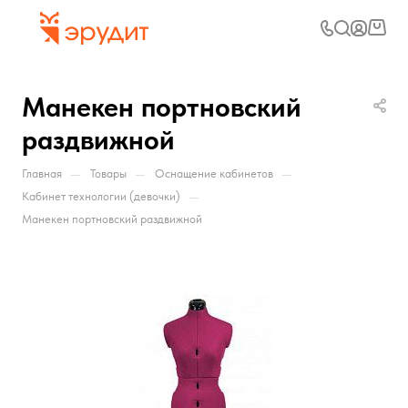
Манекен портновский
раздвижной
—
—
—
Главная
Товары
Оснащение кабинетов
—
Кабинет технологии (девочки)
Манекен портновский раздвижной