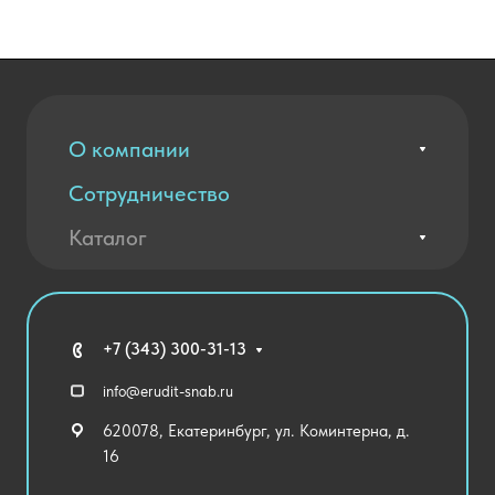
О компании
Сотрудничество
Вакансии
Контакты
Каталог
Оплата и доставка
Новости
Государственные закупки
Агротехклассы Кадры в АПК
Благодарственные письма
Мебель
Технические средства обучения
+7 (343) 300-31-13
Спортивный зал
info@erudit-snab.ru
Внеурочная деятельность
620078, Екатеринбург, ул. Коминтерна, д.
Уличное оборудование
16
Детский сад