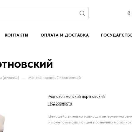
КОНТАКТЫ
ОПЛАТА И ДОСТАВКА
ГОСУДАРСТВ
ртновский
—
и (девочки)
Манекен женский портновский
Манекен женский портновский
Подробности
Цена действительна только для интернет-магази
и может отличаться от цен в розничных магазинах