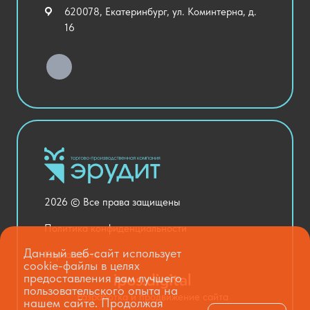
Внеурочная деятельность
620078, Екатеринбург, ул. Коминтерна, д.
Уличное оборудование
16
Детский сад
Хозяйственные Товары
Актовый зал
Столовая и пищеблок
Канцелярия
Оснащение кабинетов
Медицинский кабинет
Товары для строительства и ремонта
2026 © Все права защищены
Национальные проекты
Политика конфиденциальности
Данный веб-сайт использует
Карта сайта
cookie-файлы в целях
предоставления вам лучшего
пользовательского опыта на
Разработка и продвижение сайта
нашем сайте. Продолжая