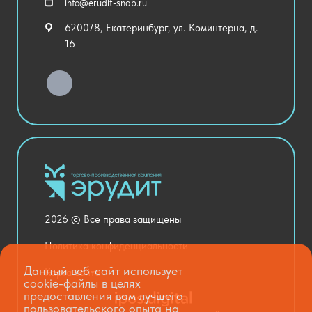
info@erudit-snab.ru
Внеурочная деятельность
620078, Екатеринбург, ул. Коминтерна, д.
Уличное оборудование
16
Детский сад
Хозяйственные Товары
Актовый зал
Столовая и пищеблок
Канцелярия
Оснащение кабинетов
Медицинский кабинет
Товары для строительства и ремонта
2026 © Все права защищены
Национальные проекты
Политика конфиденциальности
Данный веб-сайт использует
Карта сайта
cookie-файлы в целях
предоставления вам лучшего
пользовательского опыта на