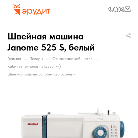
Швейная машина
Janome 525 S, белый
—
—
—
Главная
Товары
Оснащение кабинетов
—
Кабинет технологии (девочки)
Швейная машина Janome 525 S, белый