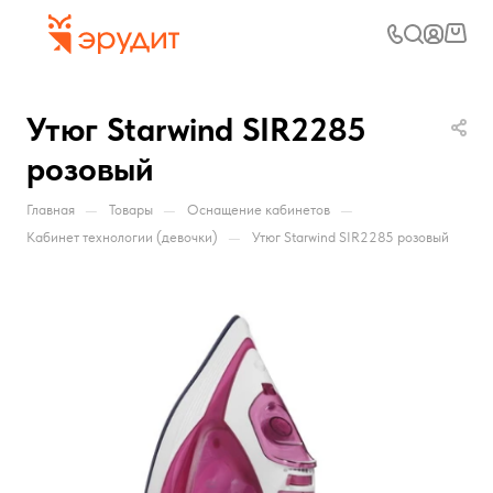
Утюг Starwind SIR2285
розовый
—
—
—
Главная
Товары
Оснащение кабинетов
—
Кабинет технологии (девочки)
Утюг Starwind SIR2285 розовый