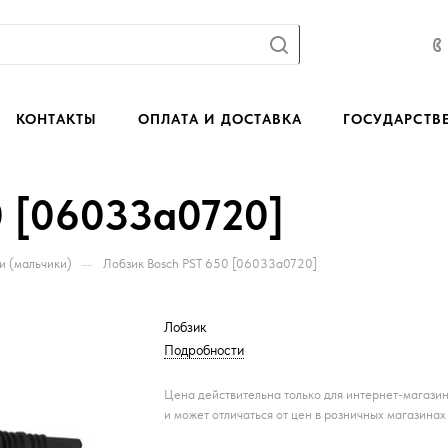
КОНТАКТЫ
ОПЛАТА И ДОСТАВКА
ГОСУДАРСТВ
0 [06033a0720]
—
и (мальчики)
Лобзик Bosch PST 650 [06033a0720]
Лобзик
Подробности
Цена действительна только для интернет-магази
и может отличаться от цен в розничных магазинах