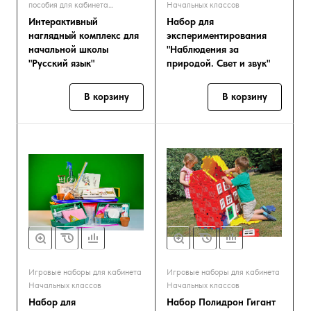
пособия для кабинета
Начальных классов
Начальных классов
Интерактивный
Набор для
наглядный комплекс для
экспериментирования
начальной школы
"Наблюдения за
"Русский язык"
природой. Свет и звук"
В корзину
В корзину
Игровые наборы для кабинета
Игровые наборы для кабинета
Начальных классов
Начальных классов
Набор для
Набор Полидрон Гигант