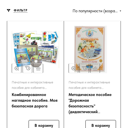
ФИЛЬТР
По популярности (возрастание)
Печатные и интерактивные
Печатные и интерактивные
пособия для кабинета
пособия для кабинета
Начальных классов
Начальных классов
Комбинированное
Методическое пособие
наглядное пособие. Моя
"Дорожная
безопасная дорога
безопасность"
(дидактический
материал)
В корзину
В корзину