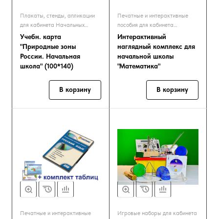
Плакаты, стенды, апликации
Печатные и интерактивные
для кабинета Начальных
пособия для кабинета
классов
Начальных классов
Учебн. карта
Интерактивный
"Природные зоны
наглядный комплекс для
России. Начальная
начальной школы
школа" (100*140)
"Математика"
В корзину
В корзину
Печатные и интерактивные
Игровые наборы для кабинета