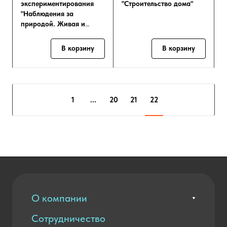
экспериментирования
"Строительство дома"
"Наблюдения за
природой. Живая и
неживая природа"
В корзину
В корзину
1
...
20
21
22
О компании
Сотрудничество
Вакансии