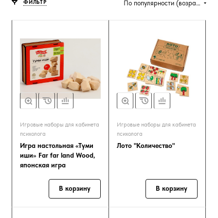
ФИЛЬТР
По популярности (возрастание)
Игровые наборы для кабинета
Игровые наборы для кабинета
психолога
психолога
Игра настольная «Туми
Лото "Количество"
иши» Far far land Wood,
японская игра
В корзину
В корзину