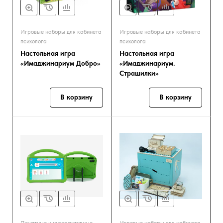
Игровые наборы для кабинета
Игровые наборы для кабинета
психолога
психолога
Настольная игра
Настольная игра
«Имаджинариум Добро»
«Имаджинариум.
Страшилки»
В корзину
В корзину