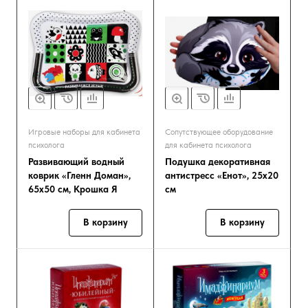
Игровые наборы для кабинета
Сопутствующее оборудование
психолога
для кабинета психолога
Развивающий водный
Подушка декоративная
коврик «Гленн Доман»,
антистресс «Енот», 25х20
65х50 см, Крошка Я
см
В корзину
В корзину