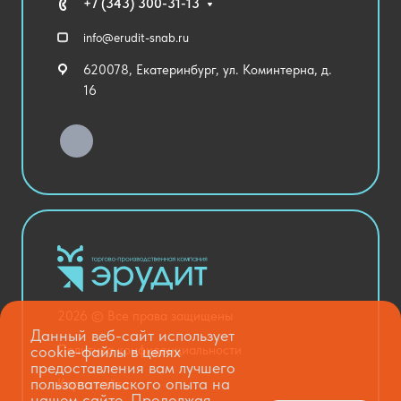
Технические средства обучения
+7 (343) 300-31-13
Спортивный зал
info@erudit-snab.ru
Внеурочная деятельность
620078, Екатеринбург, ул. Коминтерна, д.
Уличное оборудование
16
Детский сад
Хозяйственные Товары
Актовый зал
Столовая и пищеблок
Канцелярия
Оснащение кабинетов
Медицинский кабинет
Товары для строительства и ремонта
2026 © Все права защищены
Национальные проекты
Данный веб-сайт использует
cookie-файлы в целях
Политика конфиденциальности
предоставления вам лучшего
пользовательского опыта на
Карта сайта
нашем сайте. Продолжая