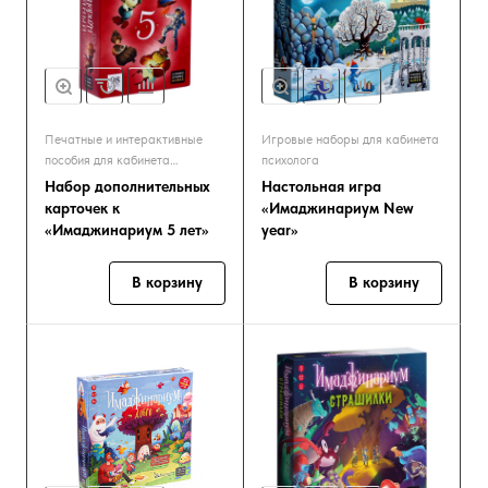
Печатные и интерактивные
Игровые наборы для кабинета
пособия для кабинета
психолога
психолога
Набор дополнительных
Настольная игра
карточек к
«Имаджинариум New
«Имаджинариум 5 лет»
year»
В корзину
В корзину