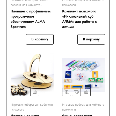
Печатные и интерактивные
Игровые наборы для кабинета
пособия для кабинета
психолога
психолога
Планшет с профильным
Комплект психолога
программным
«Инклюзивный куб
обеспечением ALMA
АЛМА» для работы с
Spectrum
детьми
В корзину
В корзину
Игровые наборы для кабинета
Игровые наборы для кабинета
психолога
психолога
Настольная игра
Финансовая игра